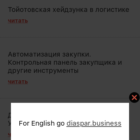
Тойотовская хейдзунка в логистике
читать
Автоматизация закупки.
Контрольная панель закупщика и
другие инструменты
читать
Доставка в регионы оптовикам.
Учет мест и их содержимого
For English go
diaspar.business
читать