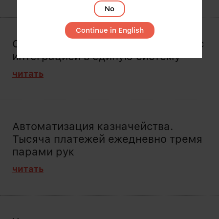
No
Continue in English
CRM. Автоматизация колл-центра с
интеграцией в единую систему
читать
Автоматизация казначейства.
Тысяча платежей ежедневно тремя
парами рук
читать