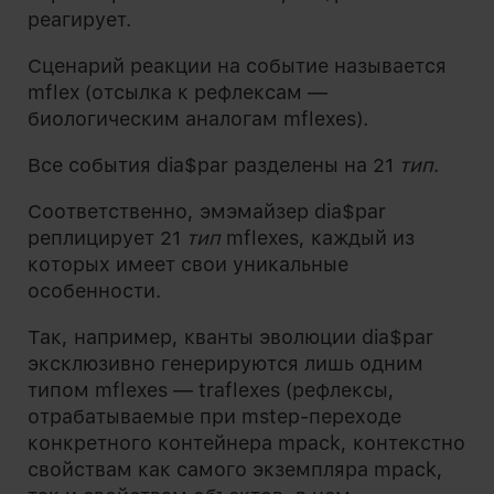
реагирует.
Сценарий реакции на событие называется
mflex (отсылка к рефлексам —
биологическим аналогам mflexes).
Все события dia$par разделены на 21
тип
.
Соответственно, эмэмайзер dia$par
реплицирует 21
тип
mflexes, каждый из
которых имеет свои уникальные
особенности.
Так, например, кванты эволюции dia$par
эксклюзивно генерируются лишь одним
типом mflexes — traflexes (рефлексы,
отрабатываемые при mstep-переходе
конкретного контейнера mpack, контекстно
свойствам как самого экземпляра mpack,