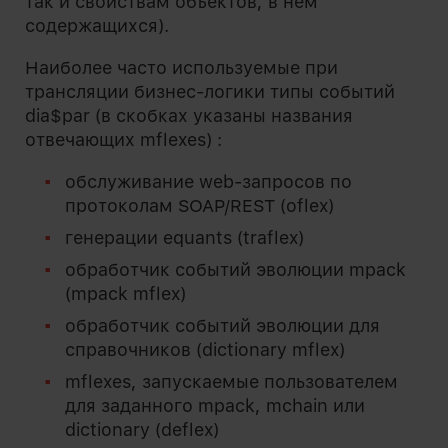
так и свойствам объектов, в нем
содержащихся).
Наиболее часто используемые при
трансляции бизнес-логики типы событий
dia$par (в скобках указаны названия
отвечающих mflexes) :
обслуживание web-запросов по
протоколам SOAP/REST (oflex)
генерации equants (traflex)
обработчик событий эволюции mpack
(mpack mflex)
обработчик событий эволюции для
справочников (dictionary mflex)
mflexes, запускаемые пользователем
для заданного mpack, mchain или
dictionary (deflex)