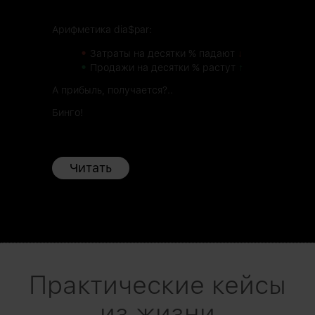
Арифметика dia$par:
•
Затраты на десятки % падают
↓
•
Продажи на десятки % растут
↑
А прибыль, получается?..
Бинго!
Читать
Практические кейсы
из жизни