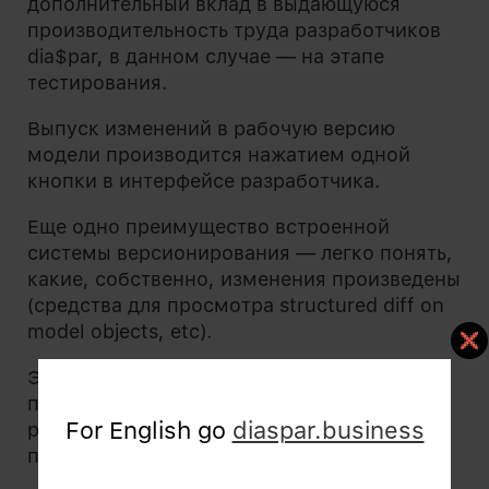
дополнительный вклад в выдающуюся
производительность труда разработчиков
dia$par, в данном случае — на этапе
тестирования.
Выпуск изменений в рабочую версию
модели производится нажатием одной
кнопки в интерфейсе разработчика.
Еще одно преимущество встроенной
системы версионирования — легко понять,
какие, собственно, изменения произведены
(средства для просмотра structured diff on
model objects, etc).
Экранная логика базового
полнофункционального desktop-клиента
For English go
diaspar.business
реализуется в виде форм WinForms
приложения.