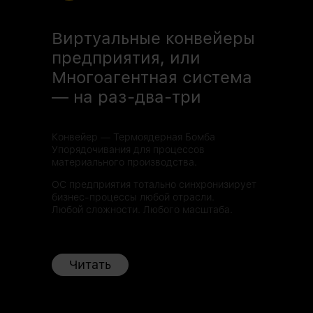
Виртуальные конвейеры
предприятия, или
Многоагентная система
— на раз-два-три
Конвейер — Термоядерная Бомба
Упорядочивания для процессов
материального производства.
ОС предприятия тотально синхронизирует
бизнес-процессы любой отрасли.
Любой сложности. Любого масштаба.
Читать