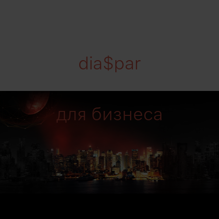
dia$par
для бизнеса