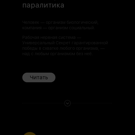
паралитика
Человек — организм биологический,
компания — организм социальный.
Рабочая нервная система —
Универсальный Секрет гарантированной
победы в схватке любого организма, —
над с любым организмом без неё.
Читать