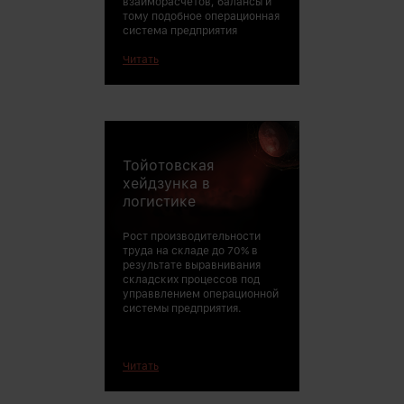
взаиморасчетов, балансы и
тому подобное операционная
система предприятия
Читать
Тойотовская
хейдзунка в
логистике
Рост производительности
труда на складе до 70% в
результате выравнивания
складских процессов под
управвлением операционной
системы предприятия.
Читать