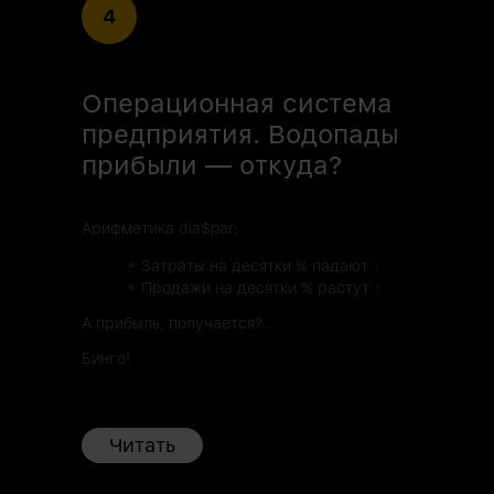
4
Операционная система
предприятия. Водопады
прибыли — откуда?
Арифметика dia$par:
•
Затраты на десятки % падают
↓
•
Продажи на десятки % растут
↑
А прибыль, получается?..
Бинго!
Читать