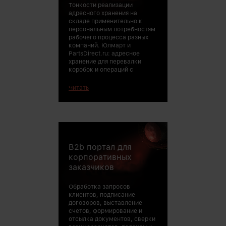
Тонкости реализации
адресного хранения на
складе применительно к
персональным потребностям
рабочего процесса разных
компаний. Юлмарт и
PartsDirect.ru: адресное
хранение для перевалки
коробок и операций с
Читать
B2b портал для
исполняет само
Большая часть 
корпоративных
людей увольняет
заказчиков
оставшиеся за
активными прод
Обработка запросов
перекладкой бу
клиентов, подписание
договоров, выставление
счетов, формирование и
отсылка документов, сверки