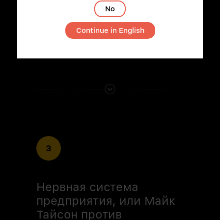
No
Любой сложности. Любого масштаба.
Continue in English
Читать
3
Нервная система
предприятия, или Майк
Тайсон против