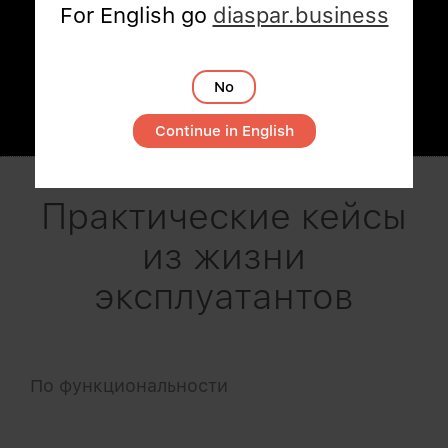
For English go
diaspar.business
Читать
No
Continue in English
Практические кейсы
из жизни
эксплуатантов
По функциональности