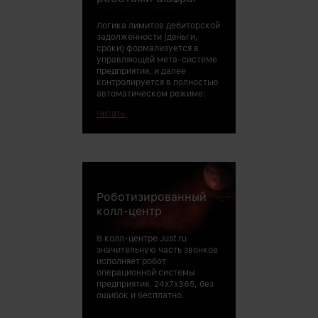
разрывов и зат
продавцов на р
Логика лимитов дебиторской
клиентами.
задолженности (деньги,
сроки) формализуется в
управляющей мета-системе
предприятия, и далее
контролируется в полностью
автоматическом режиме:
Читать
Роботизированный
колл-центр
В колл-центре Just.ru
значительную часть звонков
исполняет робот
операционной системы
предприятия. 24х7х365, без
ошибок и бесплатно.