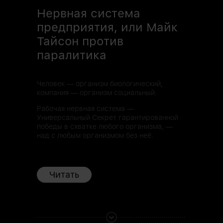
Нервная система
предприятия, или Майк
Тайсон против
паралитика
Человек — организм биологический,
компания — организм социальный.
Рабочая нервная система —
Универсальный Секрет гарантированной
победы в схватке любого организма, —
над с любым организмом без неё.
Читать