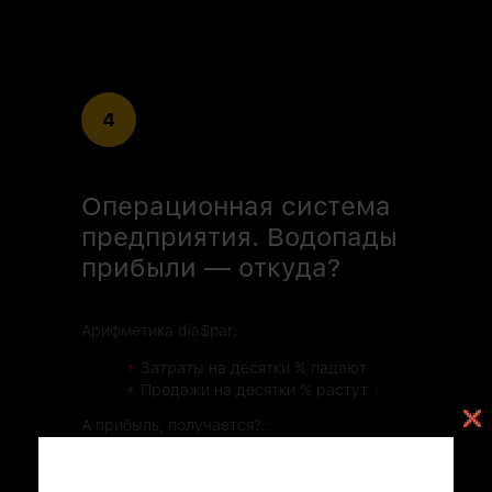
4
Операционная система
предприятия. Водопады
прибыли — откуда?
Арифметика dia$par:
•
Затраты на десятки % падают
↓
•
Продажи на десятки % растут
↑
А прибыль, получается?..
Бинго!