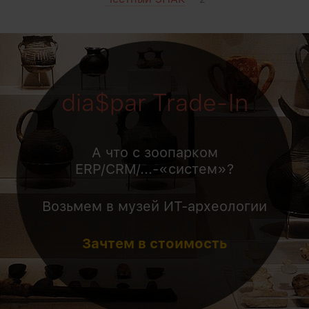
dia$par Trade-In
А что с зоопарком
ERP/CRM/...-«систем»?
Возьмем в музей ИТ-археологии
Зачтем в стоимость