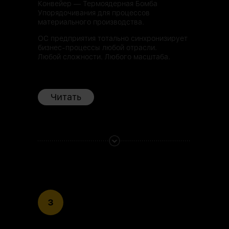
Конвейер — Термоядерная Бомба
Упорядочивания для процессов
материального производства.
ОС предприятия тотально синхронизирует
бизнес-процессы любой отрасли.
Любой сложности. Любого масштаба.
Читать
3