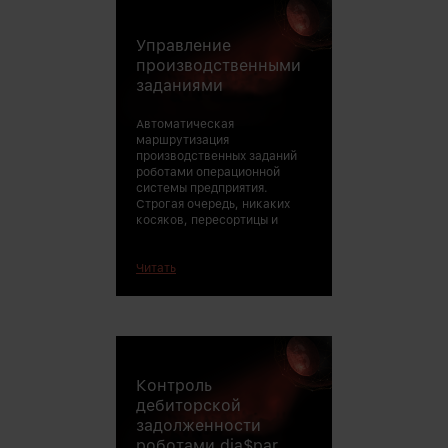
Управление
прочего ежедне
веселья произв
производственными
заданиями
Автоматическая
маршрутизация
производственных заданий
роботами операционной
системы предприятия.
Строгая очередь, никаких
косяков, пересортицы и
Читать
Контроль
предупреждени
начисление штр
дебиторской
эскалация пробле
задолженности
выходе — ликви
роботами dia$par
просрочек, кас