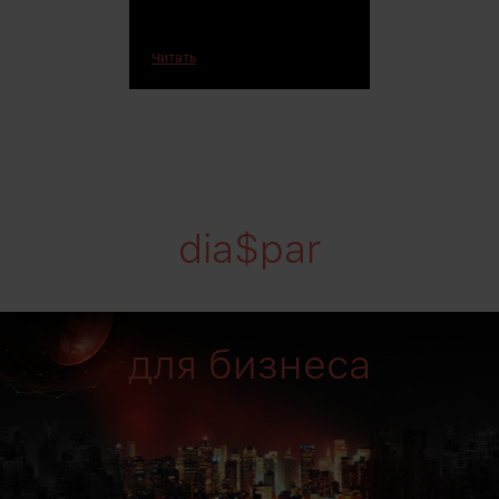
Читать
dia$par
для бизнеса