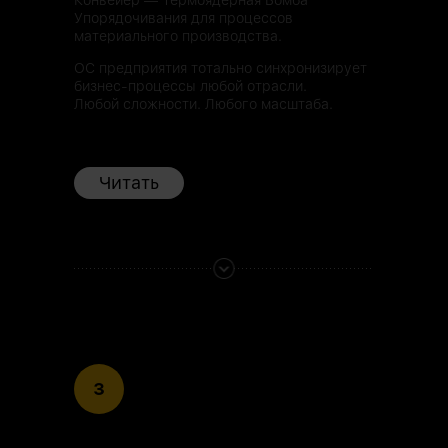
Упорядочивания для процессов
материального производства.
ОС предприятия тотально синхронизирует
бизнес-процессы любой отрасли.
Любой сложности. Любого масштаба.
Читать
3