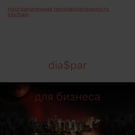
Неограниченная производительность
zipchain
dia$par
для бизнеса