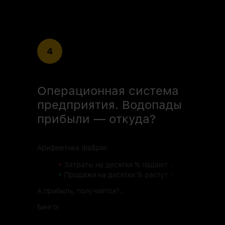
4
Операционная система
предприятия. Водопады
прибыли — откуда?
Арифметика dia$par:
•
Затраты на десятки % падают
↓
•
Продажи на десятки % растут
↑
А прибыль, получается?..
Бинго!