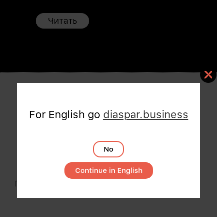
Читать
Практические кейсы
For English go
diaspar.business
из жизни
эксплуатантов
No
Continue in English
По функциональности