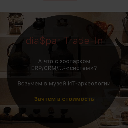
dia$par Trade-In
А что с зоопарком
ERP/CRM/...-«систем»?
Возьмем в музей ИТ-археологии
Зачтем в стоимость