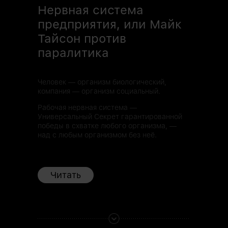
Нервная система
предприятия, или Майк
Тайсон против
паралитика
Человек — организм биологический,
компания — организм социальный.
Рабочая нервная система —
Универсальный Секрет гарантированной
победы в схватке любого организма, —
над с любым организмом без неё.
Читать