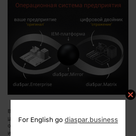
В IEM-системе создается и развивается
цифровой двойник
(кибернетическое
For English go
diaspar.business
отражение) управляемой организации —
информационная структура