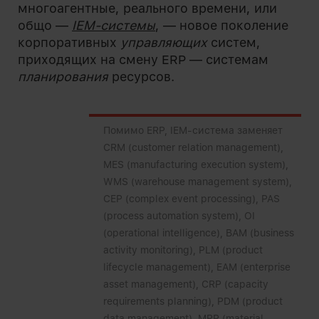
многоагентные, реального времени, или
общо —
IEM-системы
, — новое поколение
корпоративных
управляющих
систем,
приходящих на смену ERP — системам
планирования
ресурсов.
Помимо ERP, IEM-система заменяет
CRM (customer relation management),
MES (manufacturing execution system),
WMS (warehouse management system),
CEP (complex event processing), PAS
(process automation system), OI
(operational intelligence), BAM (business
activity monitoring), PLM (product
lifecycle management), EAM (enterprise
asset management), CRP (capacity
requirements planning), PDM (product
data management), MRP (material