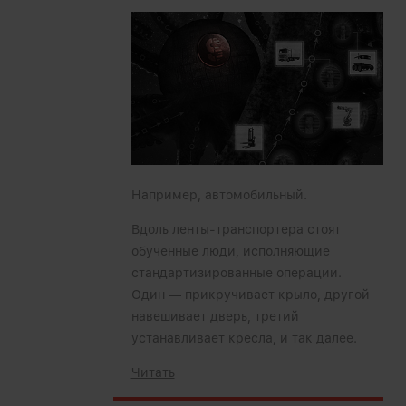
Например, автомобильный.
Вдоль ленты-транспортера стоят
обученные люди, исполняющие
стандартизированные операции.
Один — прикручивает крыло, другой
навешивает дверь, третий
устанавливает кресла, и так далее.
Читать