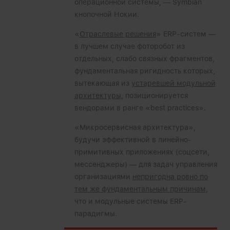
операционной системы, — Symbian
кнопочной Нокии.
«
Отраслевые решения
» ERP-систем —
в лучшем случае фоторобот из
отдельных, слабо связных фрагментов,
фундаментальная ригидность которых,
вытекающая из
устаревшей модульной
архитектуры
, позиционируется
вендорами в ранге «best practices».
«Микросервисная архитектура»,
будучи эффективной в линейно-
примитивных приложениях (соцсети,
мессенджеры) — для задач управления
организациями
непригодна ровно по
тем же фундаментальным причинам
,
что и модульные системы ERP-
парадигмы.