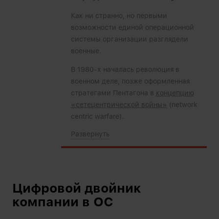
Как ни странно, но первыми
возможности единой операционной
системы организации разглядели
военные.
В 1980-х началась революция в
военном деле, позже оформленная
стратегами Пентагона в
концепцию
«сетецентрической войны»
(network
centric warfare).
Цифровой двойник
компании в ОС