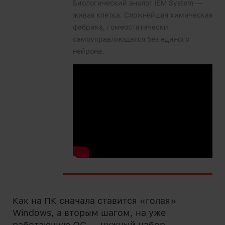
Биологический аналог IEM System —
живая клетка. Сложнейшая химическая
фабрика, гомеостатически
самоуправляющаяся без единого
нейрона.
Как на ПК сначала ставится «голая»
Windows, а вторым шагом, на уже
работающую ОС — нужный набор