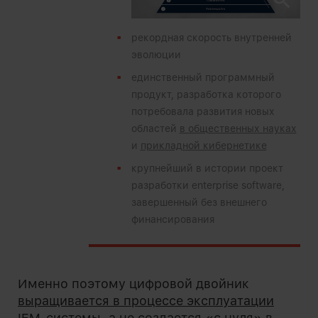
рекордная скорость внутренней
эволюции
единственный программный
продукт, разработка которого
потребовала развития новых
областей
в общественных науках
и
прикладной кибернетике
крупнейший в истории проект
разработки enterprise software,
завершенный без внешнего
финансирования
Именно поэтому цифровой двойник
выращивается в процессе эксплуатации
IEM-системы
, а не создается «с нуля» в