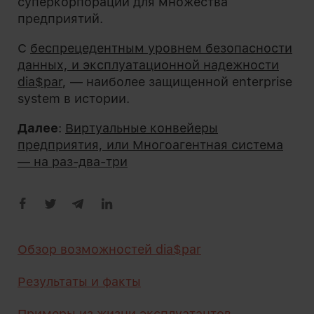
суперкорпораций для множества
предприятий.
С
беспрецедентным уровнем безопасности
данных, и эксплуатационной надежности
dia$par
, — наиболее защищенной enterprise
system в истории.
Далее
:
Виртуальные конвейеры
предприятия, или Многоагентная система
— на раз-два-три
Обзор возможностей dia$par
Результаты и факты
Примеры из жизни эксплуатантов