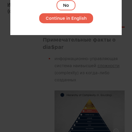
исключительного уровня сложности
No
(complexity).
Continue in English
Примечательные факты о
dia$par
информационно-управляющая
система наивысшей
сложности
(complexity) из когда-либо
созданных