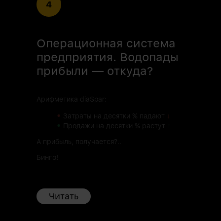
4
Операционная система
предприятия. Водопады
прибыли — откуда?
Арифметика dia$par:
•
Затраты на десятки % падают
↓
•
Продажи на десятки % растут
↑
А прибыль, получается?..
Бинго!
Читать