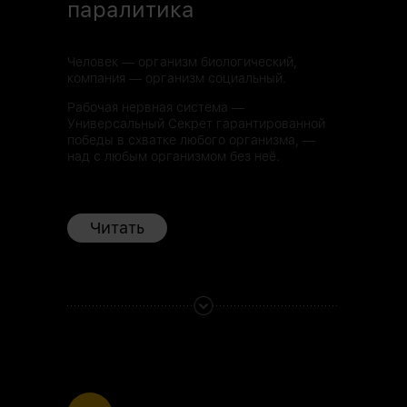
паралитика
Человек — организм биологический,
компания — организм социальный.
Рабочая нервная система —
Универсальный Секрет гарантированной
победы в схватке любого организма, —
над с любым организмом без неё.
Читать