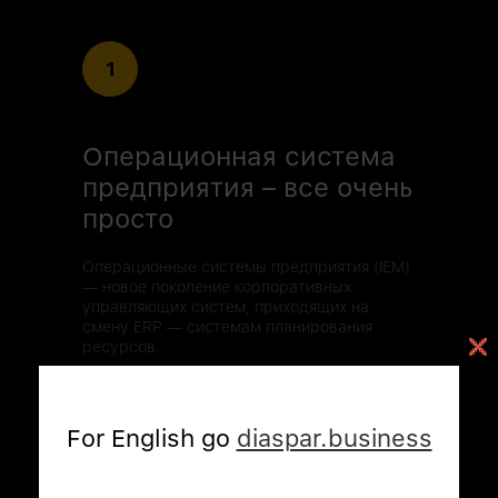
1
Операционная система
предприятия – все очень
просто
Операционные системы предприятия (IEM)
— новое поколение корпоративных
управляющих систем, приходящих на
смену ERP — системам планирования
ресурсов.
Читать
For English go
diaspar.business