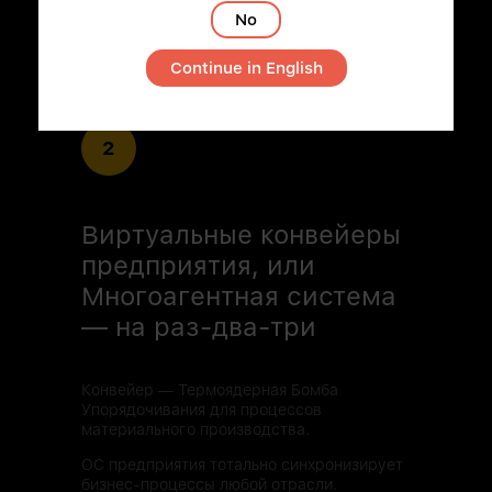
No
Continue in English
2
Виртуальные конвейеры
предприятия, или
Многоагентная система
— на раз-два-три
Конвейер — Термоядерная Бомба
Упорядочивания для процессов
материального производства.
ОС предприятия тотально синхронизирует
бизнес-процессы любой отрасли.