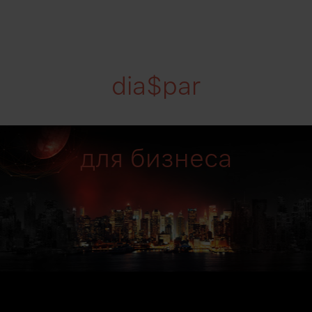
dia$par
для бизнеса