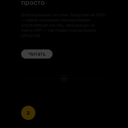
просто
Операционные системы предприятия (IEM)
— новое поколение корпоративных
управляющих систем, приходящих на
смену ERP — системам планирования
ресурсов.
Читать
2