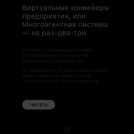
Виртуальные конвейеры
предприятия, или
Многоагентная система
— на раз-два-три
Конвейер — Термоядерная Бомба
Упорядочивания для процессов
материального производства.
ОС предприятия тотально синхронизирует
бизнес-процессы любой отрасли.
Любой сложности. Любого масштаба.
Читать