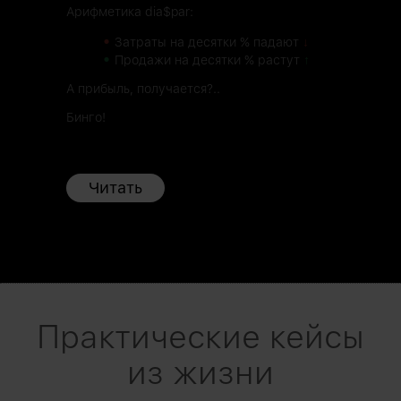
Арифметика dia$par:
•
Затраты на десятки % падают
↓
•
Продажи на десятки % растут
↑
А прибыль, получается?..
Бинго!
Читать
Практические кейсы
из жизни