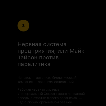
3
Нервная система
предприятия, или Майк
Тайсон против
паралитика
Человек — организм биологический,
компания — организм социальный.
Рабочая нервная система —
Универсальный Секрет гарантированной
победы в схватке любого организма, —
над с любым организмом без неё.