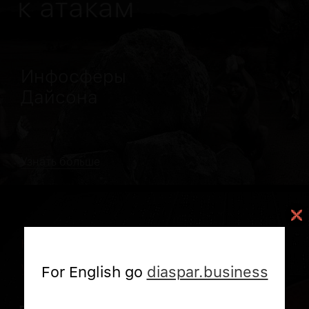
к атакам
Инфосферы
Дайсона
Узнать больше
кибернетически-оптимальное
управление
For English go
diaspar.business