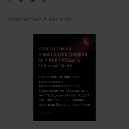
Интересно? А вот еще:
Обязательная
диаспаром, то и
операционными
маркировка товаров,
занимается тож
или Как победить
Рассмотрим на
Честный ЗНАК
компании Белая
онлайн-продав
медицинской ме
Обязательные системы
аксессуаров.
маркировки и
прослеживания товаров,
навязываемые чиновниками
— операционный кошмар для
частного бизнеса. Однако —
если ваш бизнес управляется
Читать