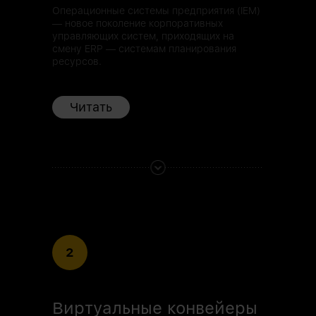
Операционные системы предприятия (IEM)
— новое поколение корпоративных
управляющих систем, приходящих на
смену ERP — системам планирования
ресурсов.
Читать
2
Виртуальные конвейеры