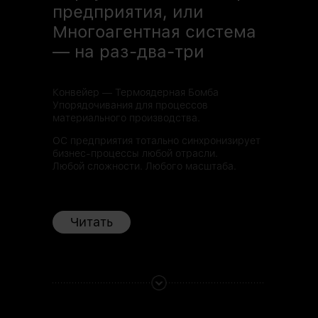
предприятия, или
Многоагентная система
— на раз-два-три
Конвейер — Термоядерная Бомба
Упорядочивания для процессов
материального производства.
ОС предприятия тотально синхронизирует
бизнес-процессы любой отрасли.
Любой сложности. Любого масштаба.
Читать