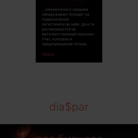
...ежемесячно в среднем
обнаруживает Юлмарт на
подмосковном
логистическом хабе. Да и те
расписываются на
матответственный персонал.
Учет, контроль и
предупреждение потерь,
Читать
dia$par