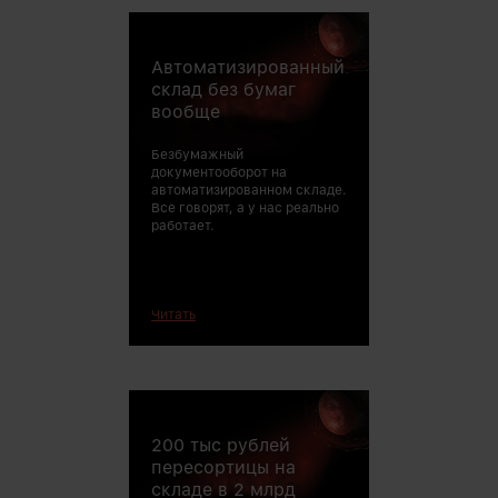
Автоматизированный
склад без бумаг
вообще
Безбумажный
документооборот на
автоматизированном складе.
Все говорят, а у нас реально
работает.
Читать
200 тыс рублей
заложенные в б
операционной 
пересортицы на
предприятия.
складе в 2 млрд