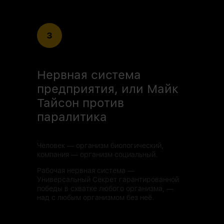
3
Нервная система
предприятия, или Майк
Тайсон против
паралитика
Человек — организм биологический,
компания — организм социальный.
Рабочая нервная система —
Универсальный Секрет гарантированной
победы в схватке любого организма, —
над с любым организмом без неё.