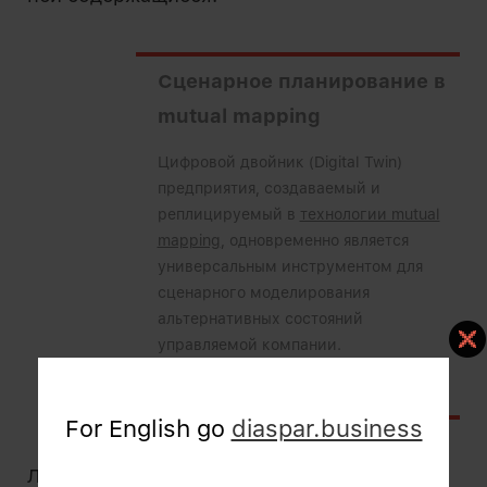
Сценарное планирование в
mutual mapping
Цифровой двойник (Digital Twin)
предприятия, создаваемый и
реплицируемый в
технологии mutual
mapping
, одновременно является
универсальным инструментом для
сценарного моделирования
альтернативных состояний
управляемой компании.
Читать
For English go
diaspar.business
Любой поддающийся численной