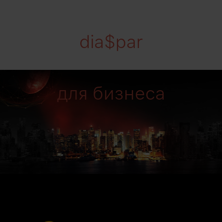
dia$par
для бизнеса