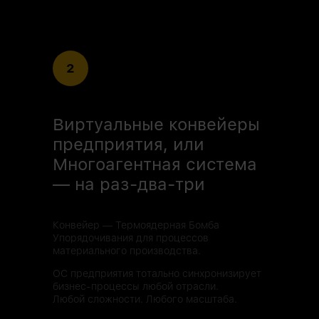
2
Виртуальные конвейеры
предприятия, или
Многоагентная система
— на раз-два-три
Конвейер — Термоядерная Бомба
Упорядочивания для процессов
материального производства.
ОС предприятия тотально синхронизирует
бизнес-процессы любой отрасли.
Любой сложности. Любого масштаба.