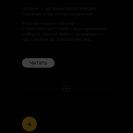
Человек — организм биологический,
компания — организм социальный.
Рабочая нервная система —
Универсальный Секрет гарантированной
победы в схватке любого организма, —
над с любым организмом без неё.
Читать
4