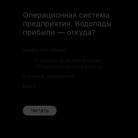
Операционная система
предприятия. Водопады
прибыли — откуда?
Арифметика dia$par:
•
Затраты на десятки % падают
↓
•
Продажи на десятки % растут
↑
А прибыль, получается?..
Бинго!
Читать