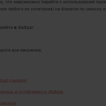
о, что невозможно перейти с использования про
или любого их сочетания) на близкое по смыслу 
ерейти
в
dia$par.
ороге все ненужное.
ual mapping
анных и устойчивость dia$par
ранзита