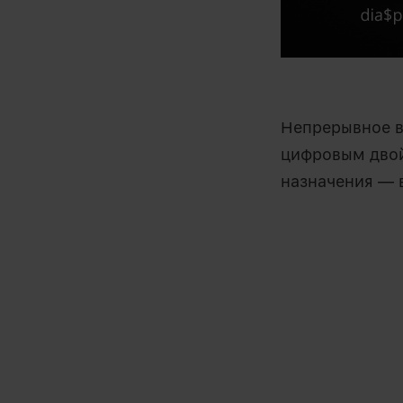
Непрерывное в
цифровым двой
назначения — в