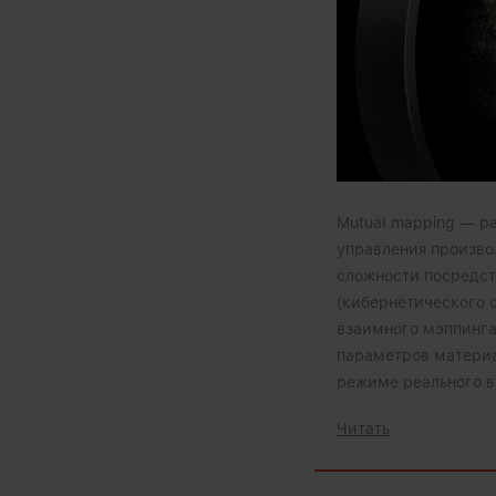
Mutual mapping — ра
управления произво
сложности посредст
(кибернетического 
взаимного мэппинга
параметров материа
режиме реального в
Читать