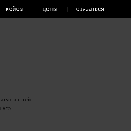
кейсы
цены
связаться
авных частей
 его