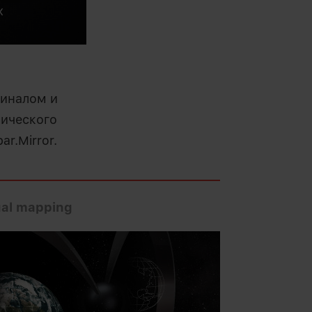
иналом и
нического
r.Mirror.
ual mapping