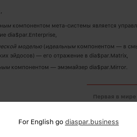
,
ьным
компонентом мета-системы является управ
е dia$par.Enterprise,
ческой моделью
(
идеальным
компонентом — в см
их эйдосов) — его отражение в dia$par.Matrix,
мным
компонентом — эмэмайзер dia$par.Mirror.
Первая в мире
dia$par заменяет ER
EAM, CRP, PDM, MRP,
For English go
diaspar.business
RPA, BPM, и т.д. -си