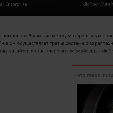
заимное отображение между материальным ориг
ником осуществляет третья система dia$par тех
иртуалайзер mutual mapping (эмэмайзер) — dia$pa
Что такое mut