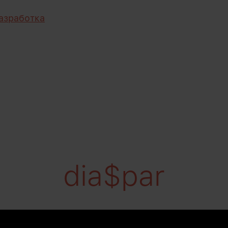
азработка
dia$par