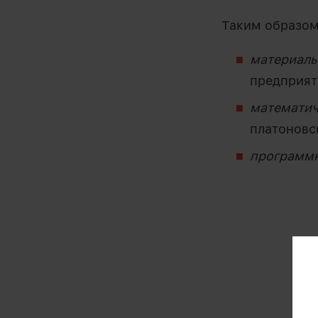
Таким образом
материал
предприяти
математи
платоновск
програм