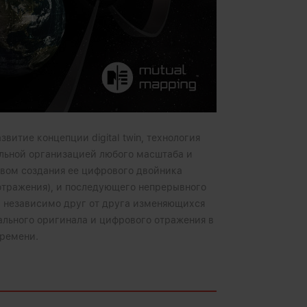
звитие концепции digital twin, технология
льной организацией любого масштаба и
вом создания ее цифрового двойника
отражения), и последующего непрерывного
 независимо друг от друга изменяющихся
льного оригинала и цифрового отражения в
ремени.