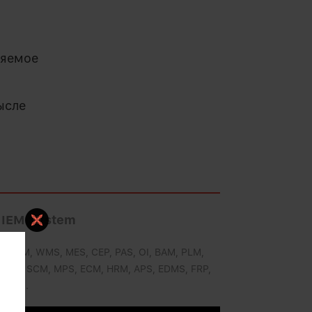
ляемое
ысле
 IEM System
P, CRM, WMS, MES, CEP, PAS, OI, BAM, PLM,
 BPA, SCM, MPS, ECM, HRM, APS, EDMS, FRP,
стемы.