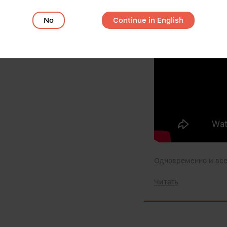
No
Continue in English
Одновременно и все
Читать