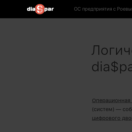
ОС предприятия
с Роевы
Логич
dia$p
Операционная 
(систем) — соб
цифрового дво