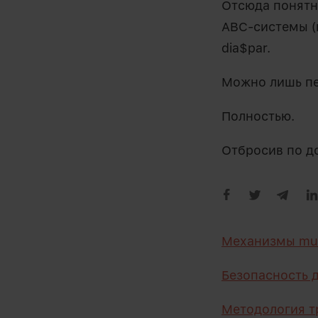
Отсюда понятн
ABC-системы (
dia$par.
Можно лишь п
Полностью.
Отбросив по д
Механизмы mut
Безопасность д
Методология т