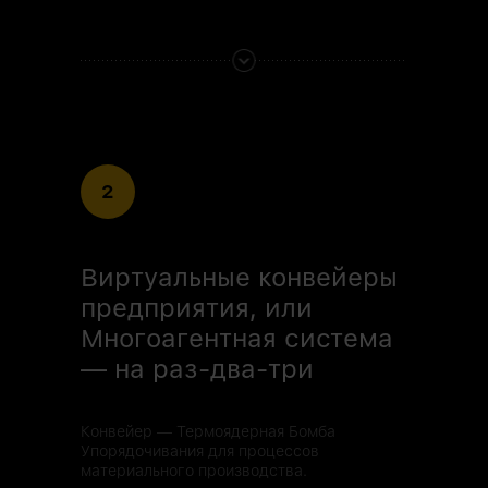
2
Виртуальные конвейеры
предприятия, или
Многоагентная система
— на раз-два-три
Конвейер — Термоядерная Бомба
Упорядочивания для процессов
материального производства.