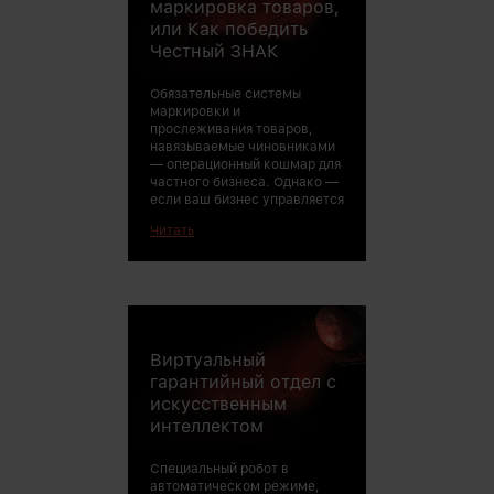
операционными
маркировка товаров,
занимается тож
или Как победить
Рассмотрим на
Честный ЗНАК
компании Белая
онлайн-продав
медицинской ме
Обязательные системы
аксессуаров.
маркировки и
прослеживания товаров,
навязываемые чиновниками
— операционный кошмар для
частного бизнеса. Однако —
если ваш бизнес управляется
Читать
Виртуальный
ключевые слова
неисправности,
гарантийный отдел с
доставки, etc).
искусственным
интеллектом
Специальный робот в
автоматическом режиме,