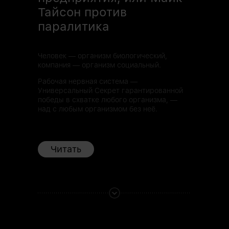
Тайсон против
паралитика
Человек — организм биологический,
компания — организм социальный.
Рабочая нервная система —
Универсальный Секрет гарантированной
победы в схватке любого организма, —
над с любым организмом без неё.
Читать