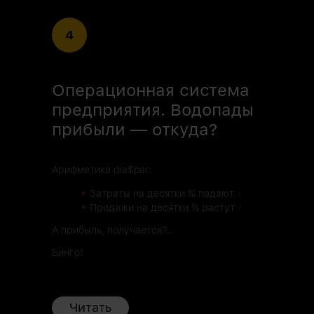
4
Операционная система
предприятия. Водопады
прибыли — откуда?
Арифметика dia$par:
•
Затраты на десятки % падают
↓
•
Продажи на десятки % растут
↑
А прибыль, получается?..
Бинго!
Читать