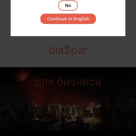
No
Continue in English
dia$par
для бизнеса